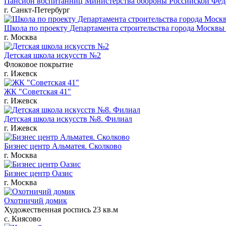
Пансион воспитанниц Министерства обороны Российской Фед
г. Санкт-Петербург
Школа по проекту Департамента строительства города Мос
г. Москва
Детская школа искусств №2
Флоковое покрытие
г. Ижевск
ЖК "Советская 41"
г. Ижевск
Детская школа искусств №8. Филиал
г. Ижевск
Бизнес центр Альматея. Сколково
г. Москва
Бизнес центр Оазис
г. Москва
Охотничий домик
Художественная роспись 23 кв.м
с. Киясово