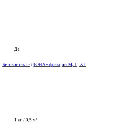
Да
Бетоконтакт «ДЮНА» фракции M, L, XL
1 кг / 0,5 м²